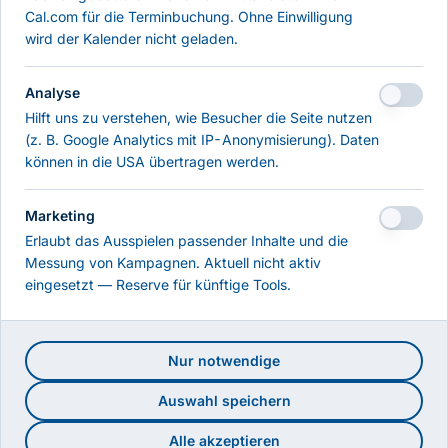
Cal.com für die Terminbuchung. Ohne Einwilligung
wird der Kalender nicht geladen.
RECHTLICHES
Analyse
Impressum
Hilft uns zu verstehen, wie Besucher die Seite nutzen
Datenschutz
(z. B. Google Analytics mit IP-Anonymisierung). Daten
AGB
können in die USA übertragen werden.
Cookie-Einstellungen
Marketing
Erlaubt das Ausspielen passender Inhalte und die
Messung von Kampagnen. Aktuell nicht aktiv
MITGLIEDSCHAFTEN
eingesetzt — Reserve für künftige Tools.
Nur notwendige
Auswahl speichern
Alle akzeptieren
© 2026 AEGYS DATALYTICS AG · Berg am Starnberger See