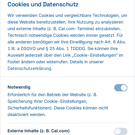
Cookies und Datenschutz
Wir verwenden Cookies und vergleichbare Technologien, um
diese Website bereitzustellen, Ihre Nutzung zu analysieren
Kontinuierliche Sicht aufs Netzwerk und autonomer
und externe Inhalte (z. B. Cal.com-Termine) einzubinden.
Pentest — mit Auswertung in Deutschland.
Technisch notwendige Cookies werden immer gesetzt. Für
alle anderen benötigen wir Ihre Einwilligung nach Art. 6 Abs.
1 lit. a DSGVO und § 25 Abs. 1 TDDDG. Sie können Ihre
NAVIGATION
Auswahl jederzeit über den Link „Cookie-Einstellungen“ im
Home
Footer ändern oder widerrufen. Details in unserer
Datenschutzerklärung
.
Pulse
Pentest
Check
Notwendig
Über uns
Erforderlich für den Betrieb der Website (z. B.
Speicherung Ihrer Cookie-Einstellungen,
Kontakt
Sicherheitsfunktionen). Diese Cookies können nicht
deaktiviert werden.
RESSOURCEN & WISSEN
Externe Inhalte (z. B. Cal.com)
Ressourcen