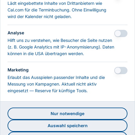
Lädt eingebettete Inhalte von Drittanbietern wie
Wissen
Cal.com für die Terminbuchung. Ohne Einwilligung
wird der Kalender nicht geladen.
RECHTLICHES
Analyse
Impressum
Hilft uns zu verstehen, wie Besucher die Seite nutzen
Datenschutz
(z. B. Google Analytics mit IP-Anonymisierung). Daten
AGB
können in die USA übertragen werden.
Cookie-Einstellungen
Marketing
Erlaubt das Ausspielen passender Inhalte und die
Messung von Kampagnen. Aktuell nicht aktiv
MITGLIEDSCHAFTEN
eingesetzt — Reserve für künftige Tools.
Nur notwendige
Auswahl speichern