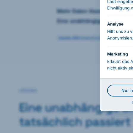
Lädt eingebe
Einwilligung 
Mehr Daten lösen das Proble
Eine unabhängige Sicht scho
Analyse
Hilft uns zu 
¹ Quelle: IBM Cost of a Data Breach Repor
Anonymisieru
Marketing
Erlaubt das 
nicht aktiv e
Nur 
LÖSUNG
Eine unabhängige Si
tatsächlich passiert