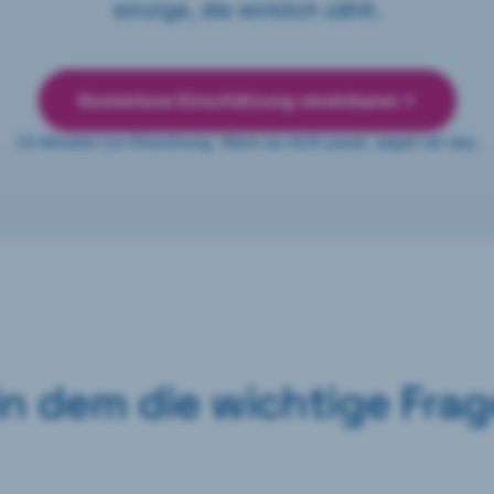
einzige, die wirklich zählt.
Kostenlose Einschätzung vereinbaren
15 Minuten zur Einordnung. Wenn es nicht passt, sagen wir das.
n dem die wichtige Frag