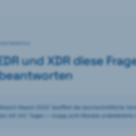
BEANTWORTEN
EDR und XDR diese Frag
r beantworten
¹
 Breach Report 2025
beziffert die durchschnittliche Ve
ken mit 241 Tagen — knapp acht Monate undetektierte A