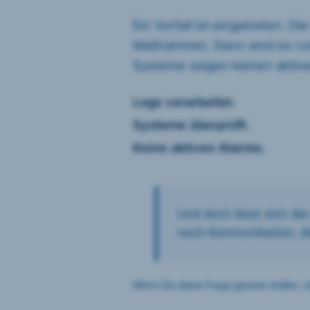
Ein Vorfall ist eingetreten. D
Maßnahmen. Dann wird es ruh
Systeme zeigen keinen aktive
Logs verarbeitet.
Systeme überprüft.
Keine aktiven Alarme.
Und doch lässt sich die 
noch Kommunikation, d
Wenn Sie diese Frage gerade stellen, sin