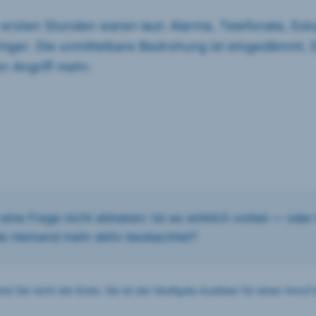
ie ersten Stunden waren laut: Alarme, Telefonate, Eska
iger. Die unmittelbare Bedrohung ist eingedämmt. 
n Angriff mehr.
eine Frage nicht abhaken: Ist es wirklich vorbei — oder 
ie niemand mehr aktiv beobachtet?
d Sie nicht der Erste. Sie ist der häufigste Auslöser für einen Anruf 