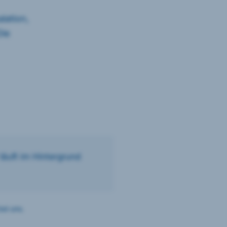
lation,
Die
läuft im Hintergrund
bei uns.