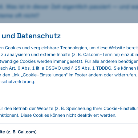
t. Was ist in dieser Zeit eigentlich passiert — und 
eme oft nicht?
 und Datenschutz
nd Sicherheitslösungen längst im Einsatz. Sie liefe
n — und tun das gut. Aber sie haben eine Eigenschaft
n Cookies und vergleichbare Technologien, um diese Website bereit
em wird:
 zu analysieren und externe Inhalte (z. B. Cal.com-Termine) einzubi
twendige Cookies werden immer gesetzt. Für alle anderen benötigen 
 nach Art. 6 Abs. 1 lit. a DSGVO und § 25 Abs. 1 TDDDG. Sie können 
r den Link „Cookie-Einstellungen“ im Footer ändern oder widerrufen. 
 wurde. Nicht zwingend, was tatsächlich passiert.
nschutzerklärung
.
en hat, an Detection-Logik vorbeizulaufen, ist gen
für den Betrieb der Website (z. B. Speicherung Ihrer Cookie-Einstellu
 in den Logs. Und je länger Schutz, Detection und
nktionen). Diese Cookies können nicht deaktiviert werden.
le stammen, desto kleiner wird der unabhängige Bl
te (z. B. Cal.com)