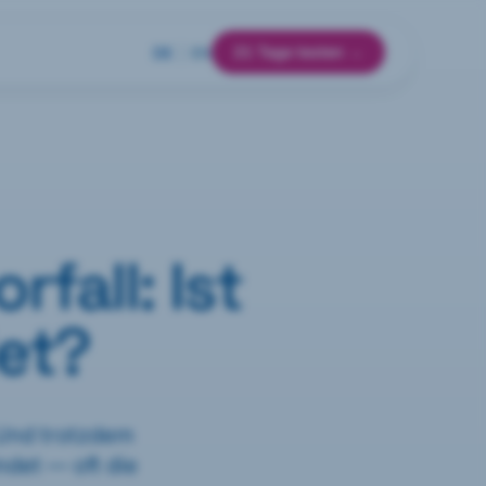
21 Tage testen →
DE
|
EN
fall: Ist
et?
 Und trotzdem
ndet — oft die