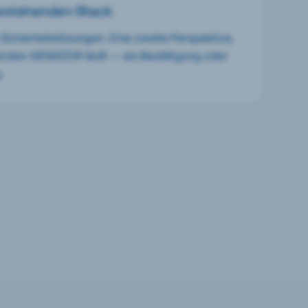
estehenden Stack
e Sicherheitslösungen. Eine zweite Perspektive,
enden SIEM/EDR läuft — als Bestätigung oder
.