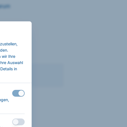
warum
rn
, die
zustellen,
nden.
wir Ihre
Ihre Auswahl
Details in
au das,
ngen,
ick auf