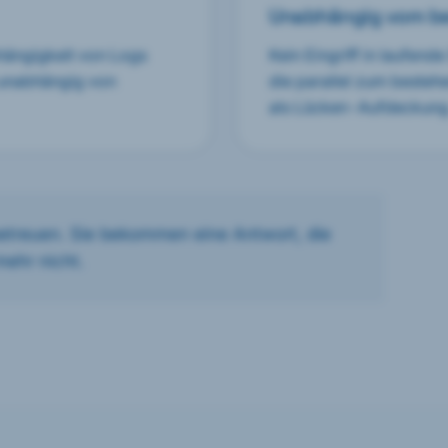
Unabhängig vom b
hängigkeit von Logs
Kein Eingriff in laufend
 unabhängig von
die parallel zum besteh
als Lücken-Aufdeckung
etreuen. Sie bekommen eine Antwort, die
mehr nicht.