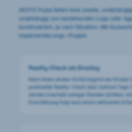
AEGYS Pulse liefert eine zweite, unabhängi
unabhängig von bestehenden Logs oder Agen
kontinuierlich, je nach Situation. Mit Auswe
Implementierungs-Projekt.
Reality-Check als Einstieg
Nach einem akuten Vorfall beginnt der Einsatz 
punktueller Reality-Check über mehrere Tage. E
werden innerhalb weniger Stunden sichtbar, ei
Einschätzung folgt nach einem definierten Erf