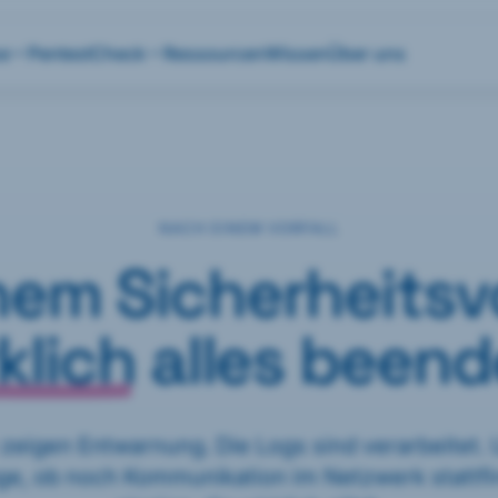
se
Pentest
Check
Ressourcen
Wissen
Über uns
NACH EINEM VORFALL
em Sicherheitsvor
klich
alles beend
zeigen Entwarnung. Die Logs sind verarbeitet.
age, ob noch Kommunikation im Netzwerk stattfi