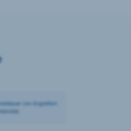
e
rweildauer von Angreifern
ktivität.