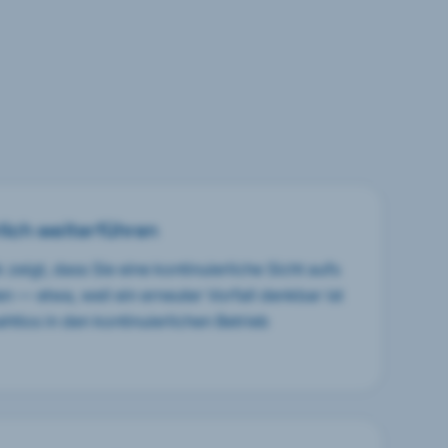
rlich weiterführen
eigt, dass Sie eine kontinuierliche Sicht aufs
 — etwa, weil ein erneuter Vorfall denkbar ist
htlos in den kontinuierlichen Betrieb