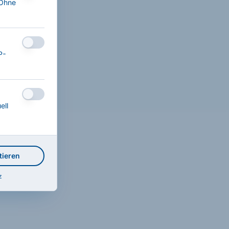
 Ohne
IP-
ell
tieren
z