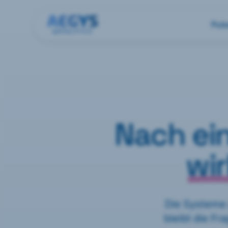
Pul
Nach ein
wir
Die Systeme 
bleibt die Fr