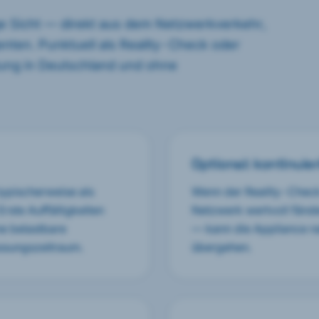
ge Sicht — direkt aus dem Netzwerkverkehr,
ten. Punktuell als Reality-Check oder
rtung in Deutschland und ohne
Optional: kontinuie
typischerweise als
Wenn der Reality-Check z
rste Auffälligkeiten
Netzwerk wertvoll fänden
ne belastbare
— kann die Appliance na
assungszeitraum.
übergehen.