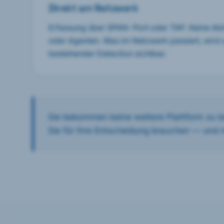
Direkt am Netzwerk
Erfassung über SPAN-Port oder TAP. Keine Ab
oder Agenten. Was im Netzwerk passiert, wird
bestehender Detection sichtbar.
Sie bekommen keine weitere Plattform zu b
Sie für Ihre Entscheidung brauchen — und 