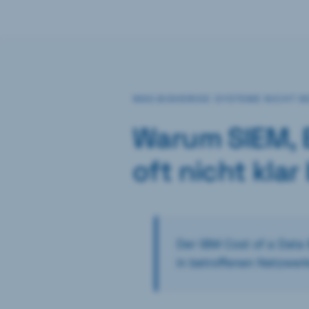
WAS BISHERIGE SYSTEME NICHT 
Warum SIEM, 
oft nicht kla
Der IBM Cost of a Data
in betroffenen Netzwer