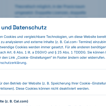
Theoretisch möglich, in der Praxis kaum
umgesetzt. Doppelte Lizenzen, doppelte
Pflege, doppeltes Personal — das Pricing
macht es zur Ausnahme, nicht zur Regel.
 und Datenschutz
n Cookies und vergleichbare Technologien, um diese Website bereit
 zu analysieren und externe Inhalte (z. B. Cal.com-Termine) einzubi
twendige Cookies werden immer gesetzt. Für alle anderen benötigen 
 nach Art. 6 Abs. 1 lit. a DSGVO und § 25 Abs. 1 TDDDG. Sie können 
eine wiederholbare, unabhängige Sicht — die in vertret
r den Link „Cookie-Einstellungen“ im Footer ändern oder widerrufen. 
n kann, egal ob neben einem bestehenden SIEM oder al
nschutzerklärung
.
form.
für den Betrieb der Website (z. B. Speicherung Ihrer Cookie-Einstellu
nktionen). Diese Cookies können nicht deaktiviert werden.
te (z. B. Cal.com)