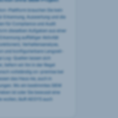
tion-Plattform brauchen Sie kein
ür Erkennung, Auswertung und die
en für Compliance und Audit
form dieselben Aufgaben aus einer
rkennung auffälliger Aktivität
ktionen), Verhaltensanalyse,
ion und konfigurierbare Langzeit-
e Log-Quellen lassen sich
r, liefern wir ihn in der Regel
unsch vollständig on-premise bei
assen das Haus nie, auch in
ngen. Wo ein bestimmtes SIEM
ieben ist oder Sie bewusst eine
e wollen, läuft AEGYS auch