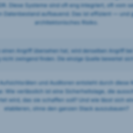
XDR. Diese Systeme sind oft eng integriert, oft vom se
 Datenbestand aufbauend. Das ist effizient — und gl
architektonisches Risiko.
 einen Angriff übersehen hat, wird denselben Angriff bei
icht zwingend finden. Die einzige Quelle bewertet sich
Aufsichtsräten und Auditoren entsteht durch diese K
: Wie verlässlich ist eine Sicherheitslage, die auss
t wird, das sie schaffen soll? Und wie lässt sich ei
etablieren, ohne den ganzen Stack auszubauen?