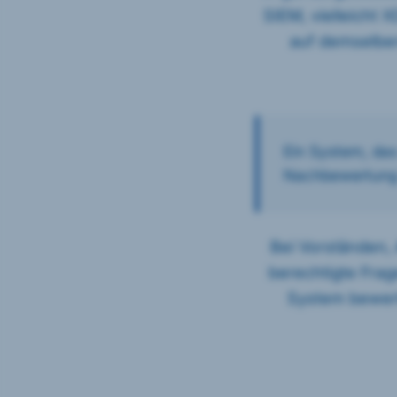
SIEM, vielleicht 
auf demselben
Ein System, das
Nachbewertung n
Bei Vorständen, 
berechtigte Frage
System bewerte