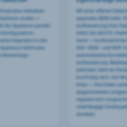
frastruktur betreiben
Mit einer offenen Detec
etablieren wollen —
separates SIEM mehr. F
ft die Appliance parallel
Aufbewahrung Ihrer Dat
e Konfigurations-
liefert die AEGYS-Platt
keine Integration in den
Hand — kontinuierliche E
pliance liefert eine
(NG-SIEM- und NDR-Fun
es Bewertungs-
automatisierte Korrelat
Aufbewahrung. Beliebig
anbinden; fehlt ein Parse
kurzfristig nach. Auf W
Ihnen — Ihre Daten verl
abgeschotteten Umgebu
regulatorisch vorgeschr
unabhängige Zweitquell
daneben.