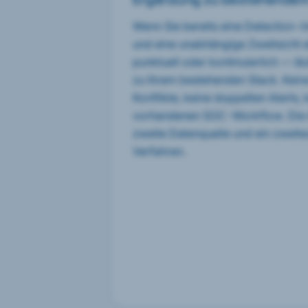
Wenn Sie bereits eine Detection-In
und eine unabhängige Zweitsicht 
punktuell oder kontinuierlich — läu
zu Ihrem bestehenden Stack. Kein
Konflikte, keine doppelten Alerts, 
vorhandenen SOC-Workflow. Die Ap
zweite Datenquelle und ein zweit
Verfahren.