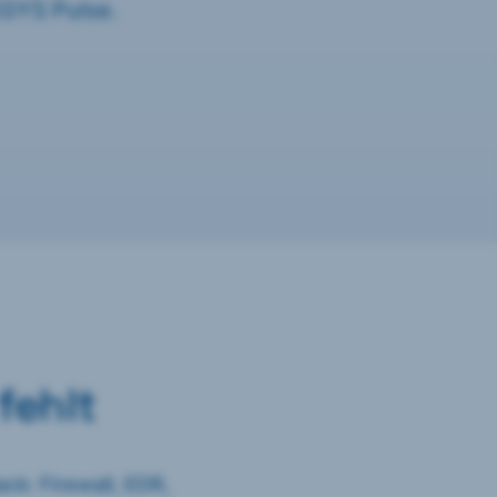
EGYS Pulse.
fehlt
ack: Firewall, EDR,