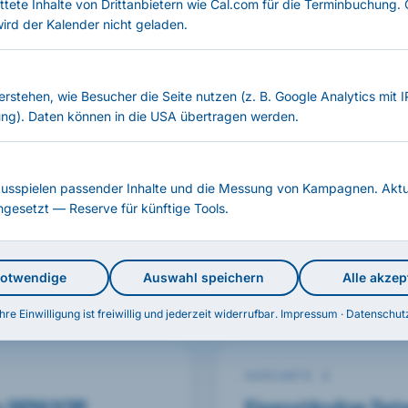
ttete Inhalte von Drittanbietern wie Cal.com für die Terminbuchung.
wird der Kalender nicht geladen.
LÖSUNG
verstehen, wie Besucher die Seite nutzen (z. B. Google Analytics mit 
nwendungsfälle, eine Pl
ng). Daten können in die USA übertragen werden.
wurde für Organisationen gebaut, die unabhängige S
Ausspielen passender Inhalte und die Messung von Kampagnen. Aktu
t brauchen — ob als Ergänzung zu einer bestehend
ingesetzt — Reserve für künftige Tools.
e Plattform. Beide Anwendungen liefern dieselbe tec
che Sicht aufs Netzwerk, geliefert als Service, mit 
notwendige
Auswahl speichern
Alle akzep
Deutschland.
Ihre Einwilligung ist freiwillig und jederzeit widerrufbar.
Impressum
·
Datenschut
VARIANTE 2
 SIEM/XDR
Eigenständige Dete