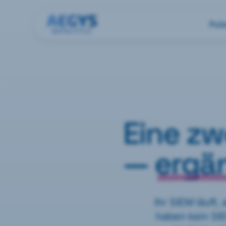
Pul
Eine zw
—
ergä
Ihr SIEM läuft
haben kein SI