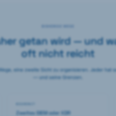
BISHERIGE WEGE
sher getan wird — und w
oft nicht reicht
 Wege, eine zweite Sicht zu organisieren. Jeder hat
— und seine Grenzen.
BEGRENZT
Zweites SIEM oder XDR