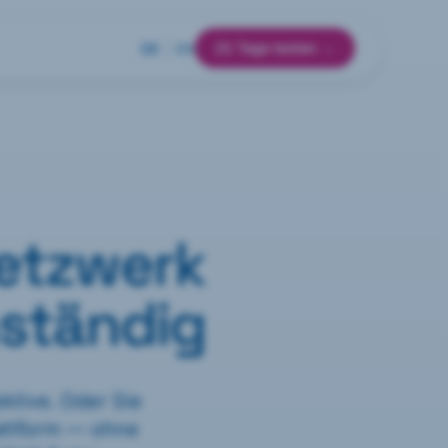
21 Tage testen →
DE
|
EN
Netzwerk
ständig
ktive. Oder Sie
attform — ohne