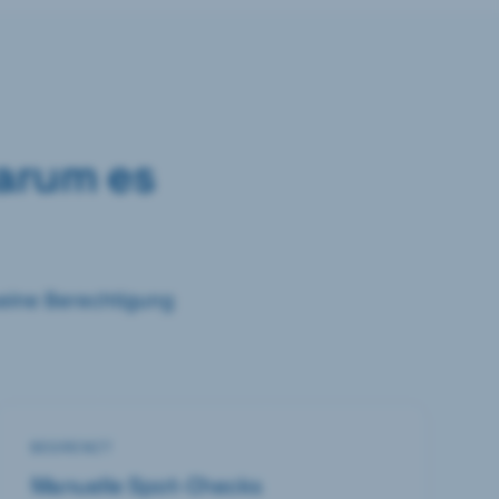
arum es
 seine Berechtigung
BEGRENZT
Manuelle Spot-Checks