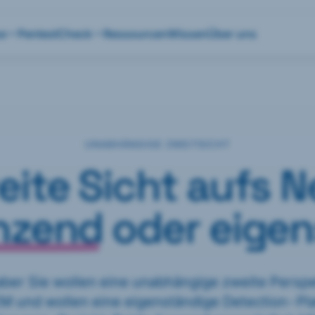
se
Pentest
Check
Ressourcen
Wissen
Über uns
UNABHÄNGIGE ZWEITSICHT
eite Sicht aufs 
nzend
oder eigen
, aber Sie wollen eine unabhängige zweite Perspe
EM und wollen eine eigenständige Detection-Pl