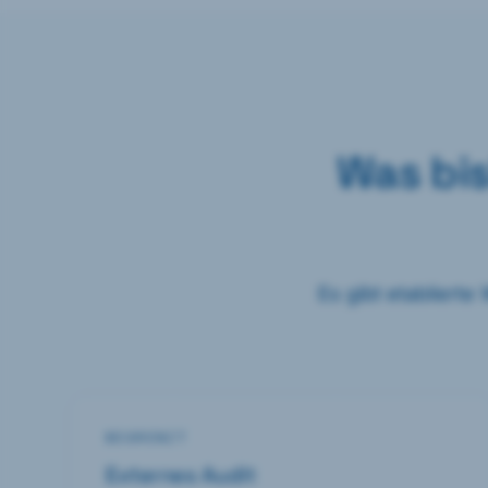
Was bi
Es gibt etablierte
BEGRENZT
Externes Audit