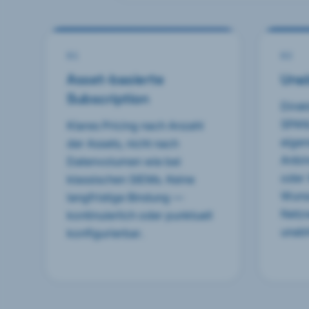
0
1
0
2
Asset-basierte
Una
Subscription
Direk
SPAN/
Klares Pricing nach Anzahl
eigen
der Assets, nicht nach
Anbi
Datenvolumen wie bei
oder 
klassischen SIEMs. Keine
Wunsc
langfristige Bindung —
Netzw
kontinuierlich oder punktuell
unabh
konfigurierbar.