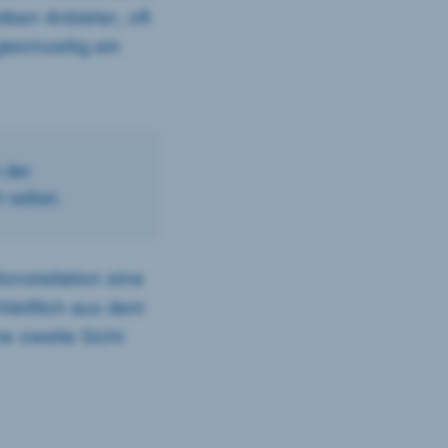
lben Anbieter, oft
eichzeitig ein
 der
 selbst.
onstellation eine
chließlich aus dem
ne zweite Sicht