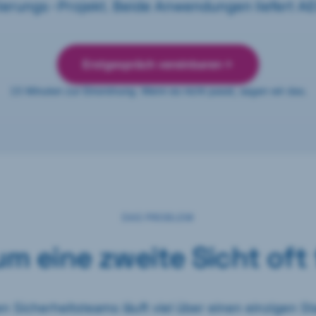
erungs-Projekt. Beide Anwendungen liefert A
Erstgespräch vereinbaren
15 Minuten zur Einordnung. Wenn es nicht passt, sagen wir das.
DAS PROBLEM
m eine zweite Sicht oft 
en Sicherheitsteams läuft viel über einen einzigen St