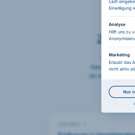
Lädt eingebe
Einwilligung 
Analyse
Hilft uns zu 
Zwei A
Anonymisieru
Marketing
AEGYS Pulse 
Erlaubt das 
Netzwerkaktivitä
nicht aktiv e
als eigenständig
kontinuierli
Nur 
VARIANTE 1
Ergänzung zu bestehendem