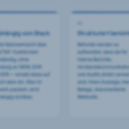
0
3
bhängig vom Stack
Strukturiert berich
te Netzwerksicht über
Befunde werden so
TAP. Funktioniert
aufbereitet, dass sie für
ständig, ohne
interne Berichte,
ndung an SIEM, EDR
Vorstandskommunikati
XDR — bindet diese auf
und Audits direkt verw
h aber ein. Was im
sind. Klare Aussage, kla
erk passiert, wird
Belege, dokumentierte
ängig sichtbar.
Methodik.