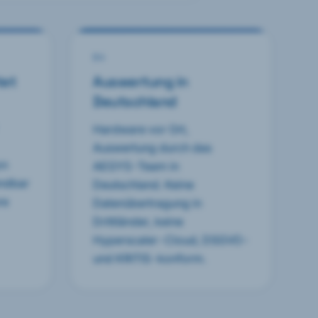
0
4
tet
Auswertung in
Deutschland
Hardware vor Ort,
Auswertung durch das
on
AEGYS-Team in
endbar
Deutschland. Keine
re
Datenübertragung in
Drittländer, keine
Hyperscaler-Cloud, DSGVO-
und KRITIS-konform.