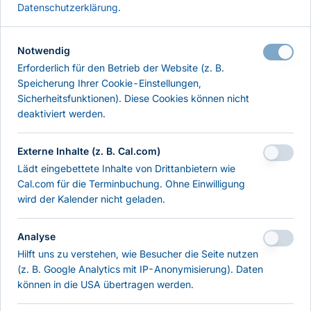
Datenschutzerklärung
.
Pentest
Check
Über uns
Notwendig
Referenzen
Erforderlich für den Betrieb der Website (z. B.
Speicherung Ihrer Cookie-Einstellungen,
Kontakt
Sicherheitsfunktionen). Diese Cookies können nicht
deaktiviert werden.
RESSOURCEN & WISSEN
Externe Inhalte (z. B. Cal.com)
Ressourcen
Lädt eingebettete Inhalte von Drittanbietern wie
Wissen
Cal.com für die Terminbuchung. Ohne Einwilligung
wird der Kalender nicht geladen.
RECHTLICHES
Analyse
Impressum
Hilft uns zu verstehen, wie Besucher die Seite nutzen
Datenschutz
(z. B. Google Analytics mit IP-Anonymisierung). Daten
AGB
können in die USA übertragen werden.
Cookie-Einstellungen